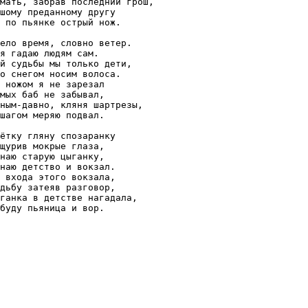
мать, забрав последний грош,

шому преданному другу

 по пьянке острый нож.

ело время, словно ветер.

я гадаю людям сам.

й судьбы мы только дети,

о снегом носим волоса.

 ножом я не зарезал

мых баб не забывал,

ным-давно, кляня шартрезы,

шагом меряю подвал.

ётку гляну спозаранку

щурив мокрые глаза,

наю старую цыганку,

наю детство и вокзал.

 входа этого вокзала,

дьбу затеяв разговор,

ганка в детстве нагадала,

буду пьяница и вор.
