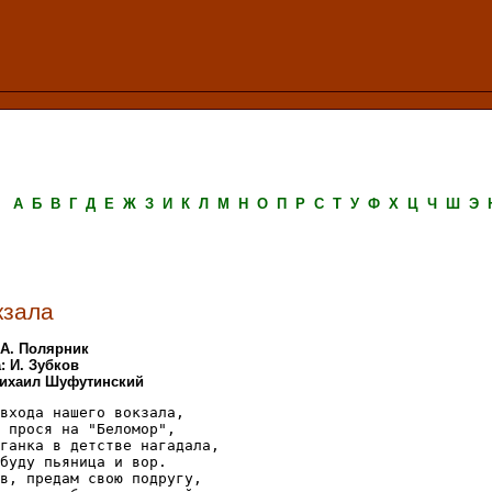
А
Б
В
Г
Д
Е
Ж
З
И
К
Л
М
Н
О
П
Р
С
Т
У
Ф
Х
Ц
Ч
Ш
Э
кзала
 А. Полярник
: И. Зубков
Михаил Шуфутинский
входа нашего вокзала,

 прося на "Беломор",

ганка в детстве нагадала,

буду пьяница и вор.

в, предам свою подругу,
