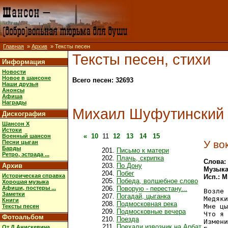
Главная
»
Архив
» Тексты песен
Тексты песен, стихи
Информация
Новости
Новое в шансоне
Всего песен: 32693
Наши друзья
Анонсы
Афиша
Награды
Михаил Шуфутинский
Дискография
Шансон X
Истоки
«
10
11
12
13
14
15
Военный шансон
У во
Песни цыган
Барды
Письмо к матери
Ретро, эстрада ...
Плачь, скрипка
Слова:
Архив
По Дону
Музыка
Побег
Историческая справка
Исп.: 
Победа, волшебное слово
Хорошая музыка
Афиши, постеры ...
Поворую - перестану...
Возле 
Заметки
Погадай, цыганка
Медяки
Книги
Подмосковная река
Мне цы
Тексты песен
Подмосковные вечера
Что я 
Фотоальбом
Поезда
Измени
Поехали извозчик на Арбат
От Д.Анискевича