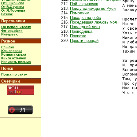
Брошу 
От Е.Гиршева
Пой, скрипочка
А мень
От В.Окунева
Пойду однажды по Руси
Засажу
От Я.Фролова
Помолчим
Разное
Посадка на рейс
Пролет
Персоналии
Поседевшая любовь моя
Нынче 
Последний лист
Об исполнителях
У свое
Фотографии
Проводница
Хоть с
Интервью
Пропажа
Никого
Прости-прощай
Разное
И люби
Но дав
Ссылки
Юр. справка
Тихим 
Комната смеха
Книга отзывов
За реш
Написать письмо
И, при
Поиск
Вспоми
Вспоми
Поиск по сайту
Там, у
Счётчики
Про су
Мне цы
Что я 