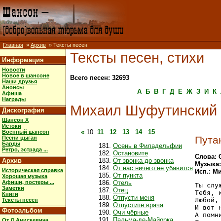
Главная
»
Архив
» Тексты песен
Тексты песен, стихи
Информация
Новости
Новое в шансоне
Всего песен: 32693
Наши друзья
Анонсы
А
Б
В
Г
Д
Е
Ж
З
И
К
Афиша
Награды
Михаил Шуфутинский
Дискография
Шансон X
Истоки
«
10
11
12
13
14
15
Военный шансон
Пута
Песни цыган
Барды
Осень в Филадельфии
Ретро, эстрада ...
Остановите
Слова: 
Архив
От звонка до звонка
Музыка:
От нас ничего не убавится
Историческая справка
Исп.: М
От пункта
Хорошая музыка
Афиши, постеры ...
Отель
Ты слу
Заметки
Отец
Тебя, 
Книги
Отпусти меня
Любой,
Тексты песен
Отпустите врача
И вот 
Фотоальбом
Очи чёрные
А помн
Пальма-де-Майорка
От Д.Анискевича