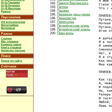
Я имя 
От Е.Гиршева
Памяти Вертинского
Стихи 
От В.Окунева
Патрон
Что с 
От Я.Фролова
Пацаны
Разное
Переведи часы назад
ПРИПЕВ:
Персоналии
Перекрёстки
Путана
Пересылка
Об исполнителях
Ночная
Фотографии
Петербургская осень
Путана
Интервью
Петербургский дождь
Огни о
Пиво-воды
Разное
А даль
Ссылки
Юр. справка
Я в ла
Комната смеха
Я земл
Книга отзывов
Сменил
Написать письмо
Нет, я
Поиск
Я в эт
Как мн
Поиск по сайту
Мне ка
Счётчики
ПРИПЕВ.
Как гр
А, мож
И подо
Но, ка
Теперь
И тыся
Любой,
Лишь н