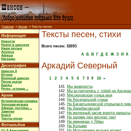
Главная
»
Архив
» Тексты песен
Тексты песен, стихи
Информация
Новости
Новое в шансоне
Всего песен: 32693
Наши друзья
Анонсы
А
Б
В
Г
Д
Е
Ж
З
И
К
Афиша
Награды
Аркадий Северный
Дискография
Шансон X
Истоки
1
2
3
4
5
6
7
8
9
10
»
Военный шансон
Песни цыган
Барды
Мы анархисты
Ретро, эстрада ...
Мы встретились с тобой на Арсена
Архив
Мясоедовская улица моя
На Арсенальной улице
Историческая справка
На Багартьяновской открылася пив
Хорошая музыка
Афиши, постеры ...
На Дерибасовской
Заметки
На железный засов ворота закрыты
Книги
На заливе лёд весною тает
Тексты песен
На именинах у Лёвы
Фотоальбом
На Колыме
На Молдаванке музыка играет
От Д.Анискевича