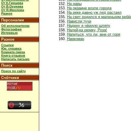
От Е.Гиршева
На нары
От В.Окунева
На окраине возле города
От Я.Фролова
На реке давно уж лед растаял
Разное
На свет родился я маленьким ребё
Персоналии
Нависли тучи
Надену я чёрную шляпу
Об исполнителях
Фотографии
Налей-ка рюмку, Роза!
Интервью
Напиться, что ли, мне от горя
Наркоман
Разное
Ссылки
Юр. справка
Комната смеха
Книга отзывов
Написать письмо
Поиск
Поиск по сайту
Счётчики