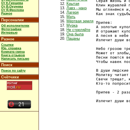
Серая жизнь и о
От Е.Гиршева
Крытая
Клин журавлей п
От В.Окунева
Лавэ - нанэ
Мы оглянёмся и,
От Я.Фролова
Лагеря
Разное
Как знак судьбы
Мать
Персоналии
Мёртвая земля
Припев:

Мурка
Об исполнителях
А золотые купо
Фотографии
Не стреляйте
И отражают купо
Интервью
Она была
А песня в небе
Пацаны
Разное
Излечит души вс
Ссылки
Юр. справка
Небо грозою тре
Комната смеха
Может от злобы,
Книга отзывов
Песни поются ве
Написать письмо
Чтобы навек пос
Поиск
В души людские 
Поиск по сайту
Молитву читает 
Счётчики
Свечи трещат, к
Кто-то попросит
Припев - 2 раза