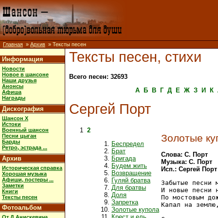
Главная
»
Архив
» Тексты песен
Тексты песен, стихи
Информация
Новости
Новое в шансоне
Всего песен: 32693
Наши друзья
Анонсы
А
Б
В
Г
Д
Е
Ж
З
И
К
Афиша
Награды
Сергей Порт
Дискография
Шансон X
Истоки
1
2
Военный шансон
Золотые ку
Песни цыган
Барды
Беспредел
Ретро, эстрада ...
Брат
Слова: С. Порт
Архив
Бригада
Музыка: С. Порт
Будем жить
Историческая справка
Исп.: Сергей Порт
Возвращение
Хорошая музыка
Афиши, постеры ...
Гуляй братва
Забытые песни м
Заметки
Для братвы
И новые песни н
Книги
Доля
По мостовым дож
Тексты песен
Запретка
Капал на землю,
Фотоальбом
Золотые купола
Крест и ель
От Д.Анискевича