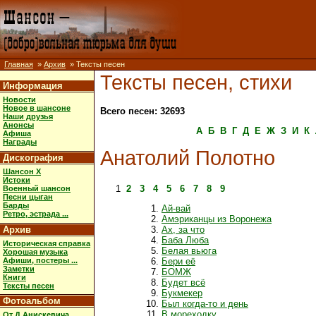
Главная
»
Архив
» Тексты песен
Тексты песен, стихи
Информация
Новости
Новое в шансоне
Всего песен: 32693
Наши друзья
Анонсы
А
Б
В
Г
Д
Е
Ж
З
И
К
Афиша
Награды
Анатолий Полотно
Дискография
Шансон X
Истоки
1
2
3
4
5
6
7
8
9
Военный шансон
Песни цыган
Барды
Ай-вай
Ретро, эстрада ...
Амэриканцы из Воронежа
Архив
Ах, за что
Баба Люба
Историческая справка
Белая вьюга
Хорошая музыка
Афиши, постеры ...
Бери её
Заметки
БОМЖ
Книги
Будет всё
Тексты песен
Букмекер
Фотоальбом
Был когда-то и день
В мореходку
От Д.Анискевича