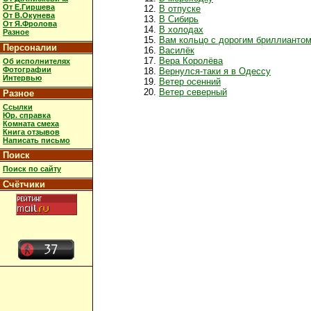
От Е.Гиршева
В отпуске
От В.Окунева
В Сибирь
От Я.Фролова
В холодах
Разное
Вам кольцо с дорогим бриллианто
Персоналии
Василёк
Вера Королёва
Об исполнителях
Фотографии
Вернулся-таки я в Одессу
Интервью
Ветер осенний
Ветер северный
Разное
Ссылки
Юр. справка
Комната смеха
Книга отзывов
Написать письмо
Поиск
Поиск по сайту
Счётчики