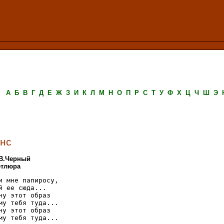
А
Б
В
Г
Д
Е
Ж
З
И
К
Л
М
Н
О
П
Р
С
Т
У
Ф
Х
Ц
Ч
Ш
Э
нс
 В.Черный
етлюра
и мне папиросу,

й ее сюда...

ну этот образ

му тебя туда...

ну этот образ

му тебя туда...
