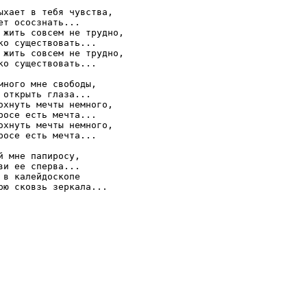
ыхает в тебя чувства,

ет ососзнать...

 жить совсем не трудно,

ко существовать...

 жить совсем не трудно,

ко существовать...

много мне свободы,

 открыть глаза...

охнуть мечты немного,

росе есть мечта...

охнуть мечты немного,

росе есть мечта...

й мне папиросу,

ви ее сперва...

 в калейдоскопе 

рю сковзь зеркала...
