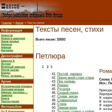
Главная
»
Архив
» Тексты песен
Тексты песен, стихи
Информация
Новости
Новое в шансоне
Всего песен: 32693
Наши друзья
Анонсы
Афиша
Награды
Петлюра
Дискография
Шансон X
Истоки
1
2
3
Военный шансон
Рома
Песни цыган
Барды
Постой, паровоз
Ретро, эстрада ...
Предо мной стоит стена
Слова:
Архив
Про любовь
Исп.: П
Романс
Историческая справка
Русалка
Хорошая музыка
Прикур
Афиши, постеры ...
Скорый поезд
Переда
Заметки
Споём, жиган
Я наде
Книги
Ставрополье
И возь
Тексты песен
Стена
Я наде
Фотоальбом
Тёмная вода
И возь
Ты одна стоишь у клёна
От Д.Анискевича