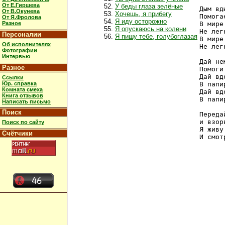
От Е.Гиршева
У беды глаза зелёные
Дым вд
От В.Окунева
Хочешь, я прибегу
Помога
От Я.Фролова
Я иду осторожно
Разное
В мире
Я опускаюсь на колени
Не лег
Персоналии
Я пишу тебе, голубоглазая
В мире
Об исполнителях
Не лег
Фотографии
Интервью
Дай не
Разное
Помоги
Дай вд
Ссылки
Юр. справка
В папи
Комната смеха
Дай вд
Книга отзывов
В папи
Написать письмо
Поиск
Переда
и взор
Поиск по сайту
Я живу
Счётчики
И смот