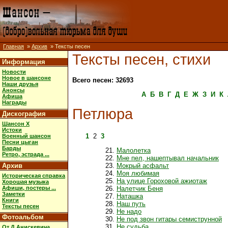
Главная
»
Архив
» Тексты песен
Тексты песен, стихи
Информация
Новости
Новое в шансоне
Всего песен: 32693
Наши друзья
Анонсы
А
Б
В
Г
Д
Е
Ж
З
И
К
Афиша
Награды
Петлюра
Дискография
Шансон X
Истоки
1
2
3
Военный шансон
Песни цыган
Барды
Малолетка
Ретро, эстрада ...
Мне пел, нашептывал начальник
Архив
Мокрый асфальт
Моя любимая
Историческая справка
На улице Гороховой ажиотаж
Хорошая музыка
Афиши, постеры ...
Налетчик Беня
Заметки
Наташка
Книги
Наш путь
Тексты песен
Не надо
Фотоальбом
Не под звон гитары семиструнной
Не судьба
От Д.Анискевича