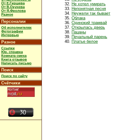
От Е.Гиршева
Не хотел умирать
От В.Окунева
Непонятная песня
От Я.Фролова
Неужели так бывает
Разное
Облака
Персоналии
Одинокий трамвай
Открылась дверь
Об исполнителях
Фотографии
Пацаны
Интервью
Печальный парень
Платье белое
Разное
Ссылки
Юр. справка
Комната смеха
Книга отзывов
Написать письмо
Поиск
Поиск по сайту
Счётчики