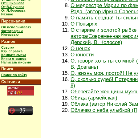
От Е.Гиршева
О медсестре Марии по фам
От В.Окунева
От Я.Фролова
Рада. (автор Ирина Савель
Разное
О память сердца! Ты сильн
Персоналии
О Понырях
Об исполнителях
О старике и золотой рыбке 
Фотографии
Интервью
автора/Современная версия
Разное
Дерский, В. Колосов)
Ссылки
О ценах
Юр. справка
О юности
Комната смеха
Книга отзывов
О, говори хоть ты со мной 
Написать письмо
В. Довгань)
Поиск
О, жизнь моя, постой! Не ух
Поиск по сайту
О, сколько судеб! Потерянн
Счётчики
8)
Оберегайте женщины мужчи
Обида (армейская)
Облака (автор Николай Зам
Облачко с неба улыбкой (