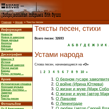
Главная
»
Архив
» Тексты песен
Тексты песен, стихи
Информация
Новости
Новое в шансоне
Всего песен: 32693
Наши друзья
Анонсы
А
Б
В
Г
Д
Е
Ж
З
И
К
Афиша
Награды
Устами народа
Дискография
Шансон X
Истоки
Слова песен, начинающиеся на
«О»
Военный шансон
Песни цыган
Барды
1
2
3
4
5
6
7
8
9
10
»
Ретро, эстрада ...
О бедном гусаре замолвите
Архив
О войне (Ирина Ютяева)
Историческая справка
Хорошая музыка
О жизни и муке (Марк Собол
Афиши, постеры ...
Заметки
О жизни и муке (автор Марк
Книги
О Ланцове
Тексты песен
О Ленинграде
Фотоальбом
О любви (автор Сергей Вла
От Д.Анискевича