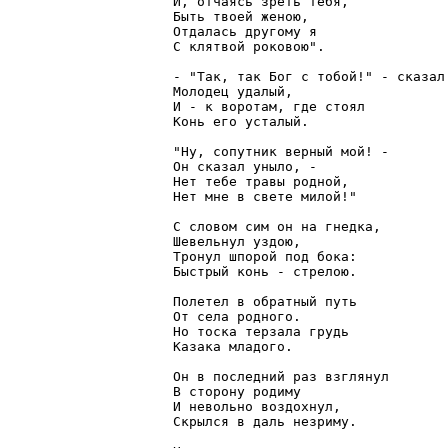
И, отчаясь зреть тебя,

Быть твоей женою,

Отдалась другому я

С клятвой роковою".

- "Так, так Бог с тобой!" - сказал

Молодец удалый,

И - к воротам, где стоял

Конь его усталый.

"Ну, сопутник верный мой! -

Он сказал уныло, -

Нет тебе травы родной,

Нет мне в свете милой!"

С словом сим он на гнедка,

Шевельнул уздою,

Тронул шпорой под бока:

Быстрый конь - стрелою.

Полетел в обратный путь

От села родного.

Но тоска терзала грудь

Казака младого.

Он в последний раз взглянул

В сторону родиму

И невольно воздохнул,

Скрылся в даль незриму.
