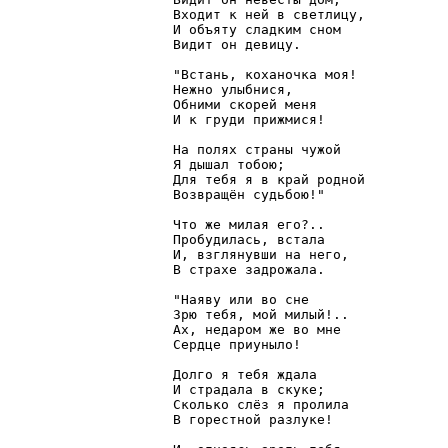
Входит к ней в светлицу,

И объяту сладким сном

Видит он девицу.

"Встань, коханочка моя!

Нежно улыбнися,

Обними скорей меня

И к груди прижмися!

На полях страны чужой

Я дышал тобою;

Для тебя я в край родной

Возвращён судьбою!"

Что же милая его?..

Пробудилась, встала

И, взглянувши на него,

В страхе задрожала.

"Наяву или во сне

Зрю тебя, мой милый!..

Ах, недаром же во мне

Сердце приуныло!

Долго я тебя ждала

И страдала в скуке;

Сколько слёз я пролила

В горестной разлуке!
