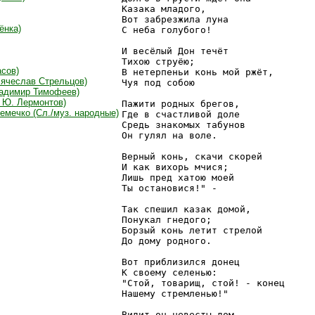
Казака младого,

Вот забрезжила луна

ёнка)
С неба голубого!

И весёлый Дон течёт

Тихою струёю;

асов)
В нетерпеньи конь мой ржёт,

Вячеслав Стрельцов)
Чуя под собою

ладимир Тимофеев)
. Ю. Лермонтов)
Пажити родных брегов,

ремечко (Сл./муз. народные)
Где в счастливой доле

Средь знакомых табунов

Он гулял на воле.

Верный конь, скачи скорей

И как вихорь мчися;

Лишь пред хатою моей

Ты остановися!" -

Так спешил казак домой,

Понукал гнедого;

Борзый конь летит стрелой

До дому родного.

Вот приблизился донец

К своему селенью:

"Стой, товарищ, стой! - конец

Нашему стремленью!"

Видит он невесты дом,
