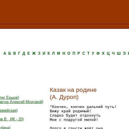
А
Б
В
Г
Д
Е
Ж
З
И
К
Л
М
Н
О
П
Р
С
Т
У
Ф
Х
Ц
Ч
Ш
Э
Казак на родине
(А. Дуроп)
лег Ершов)
автор Алексей Мозговой)
"Кончен, кончен дальний путь!

армейская)
Вижу край родимый!

Сладко будет отдохнуть

 В., ИК - 20)
Мне с подругой милой!

убина)
Долго в грусти ждёт она
