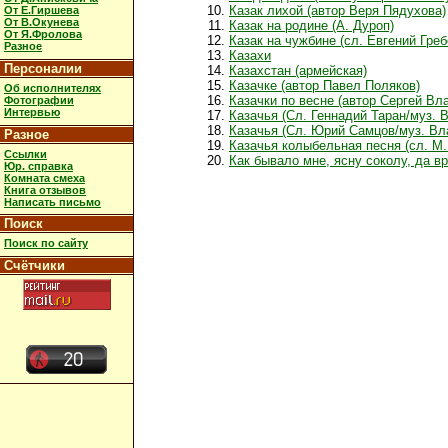
Казак лихой (автор Веря Пядухова)
От Е.Гиршева
От В.Окунева
Казак на родине (А. Дуроп)
От Я.Фролова
Казак на чужбине (сл. Евгений Греб
Разное
Казахи
Персоналии
Казахстан (армейская)
Казачке (автор Павел Поляков)
Об исполнителях
Казачки по весне (автор Сергей Вл
Фотографии
Интервью
Казачья (Сл. Геннадий Таран/муз. 
Казачья (Сл. Юрий Самцов/муз. В
Разное
Казачья колыбельная песня (сл. М
Ссылки
Как бывало мне, ясну соколу, да в
Юр. справка
Комната смеха
Книга отзывов
Написать письмо
Поиск
Поиск по сайту
Счётчики