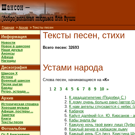
Главная
»
Архив
» Тексты песен
Тексты песен, стихи
Информация
Новости
Новое в шансоне
Всего песен: 32693
Наши друзья
Анонсы
Афиша
Награды
Устами народа
Дискография
Шансон X
Истоки
Слова песен, начинающиеся на
«К»
Военный шансон
Песни цыган
Барды
1
2
3
4
5
6
7
8
9
10
»
Ретро, эстрада ...
К двадцатилетию (Подобед С.)
Архив
К дому очень больно рано (автор О
Историческая справка
К нам ангелы спускаются с небес (
Хорошая музыка
Кабачок
Афиши, постеры ...
Заметки
Кабул далёкий (сл. Ю. Кирсанов - 
Книги
Кабы знала бы
Тексты песен
Каждую ночь твоё вижу лицо (Зубков
Фотоальбом
Каждый вечер в кабацком дыму
Каждый день (Сл./муз. Кристина Ш
От Д.Анискевича