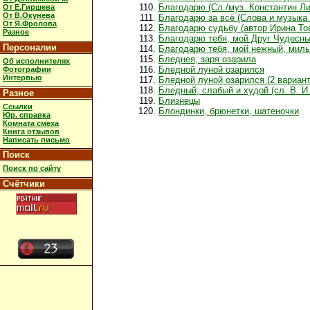
Благодарю (Сл./муз. Константин Ли
От Е.Гиршева
От В.Окунева
Благодарю за всё (Слова и музыка
От Я.Фролова
Благодарю судьбу (автор Ирина То
Разное
Благодарю тебя, мой Друг Чудесн
Персоналии
Благодарю тебя, мой нежный, милый
Бледнея, заря озарила
Об исполнителях
Бледной луной озарился
Фотографии
Интервью
Бледной луной озарился (2 вариант
Бледный, слабый и худой (сл. В. И
Разное
Близнецы
Ссылки
Блондинки, брюнетки, шатеночки
Юр. справка
Комната смеха
Книга отзывов
Написать письмо
Поиск
Поиск по сайту
Счётчики