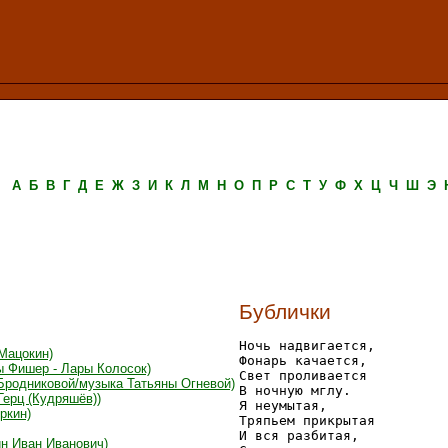
А
Б
В
Г
Д
Е
Ж
З
И
К
Л
М
Н
О
П
Р
С
Т
У
Ф
Х
Ц
Ч
Ш
Э
Бублички
Ночь надвигается,

Мацокин)
Фонарь качается,

ы Фишер - Лары Колосок)
Свет проливается

Бродниковой/музыка Татьяны Огневой)
В ночную мглу.

Герц (Кудряшёв))
Я неумытая,

ркин)
Тряпьем прикрытая

И вся разбитая,

ин Иван Иванович)