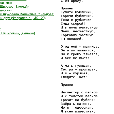
Стою дрожу.

сичкин)
 Широков Николай)
Припев:

вмосян)
Купите бублички,

ый (прислала Валентина Жильцова)
Горячи бублички,

 друг (Февралёв К., ИК - 20)
Гоните рублички

Сюда скорей!

И в ночь ненастную

)
Меня, несчастную,

. Немирович-Данченко)
Торговку частную

Ты пожалей.

Отец мой — пьяница, 

Он этим чванится,

Он к гробу тянется,

И все же пьет;

А мать гулящая,

Сестра — пропащая,

И я — курящая,

Глядите -вот! 

Припев.

Инспектор с папкою

И с толстой палкою

Грозит на бублики

Забрать патент.

Но я — одесская,

Я всем известная,
