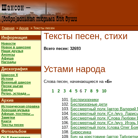
Главная
»
Архив
» Тексты песен
Тексты песен, стихи
Информация
Новости
Новое в шансоне
Всего песен: 32693
Наши друзья
Анонсы
Афиша
Награды
Устами народа
Дискография
Шансон X
Истоки
Слова песен, начинающиеся на
«Б»
Военный шансон
Песни цыган
Барды
1
2
3
4
5
6
7
8
9
10
Ретро, эстрада ...
Беспризорники
Архив
Беспризорные дети
Историческая справка
Бессмертный полк (автор Валерий 
Хорошая музыка
Бессмертный полк (Сл./муз. Ларис
Афиши, постеры ...
Заметки
Бессмертный полк (Слова Любови 
Книги
Бессмертный полк (Сл./муз. Игорь 
Тексты песен
Бессмертный полк (слова Олег Боя
Фотоальбом
Бирюсинка
Бич на крестовине (автор Табуретк
От Д.Анискевича