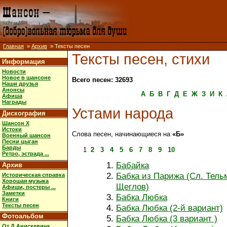
Главная
»
Архив
» Тексты песен
Тексты песен, стихи
Информация
Новости
Новое в шансоне
Всего песен: 32693
Наши друзья
Анонсы
А
Б
В
Г
Д
Е
Ж
З
И
К
Афиша
Награды
Устами народа
Дискография
Шансон X
Истоки
Слова песен, начинающиеся на
«Б»
Военный шансон
Песни цыган
Барды
1
2
3
4
5
6
7
8
9
10
Ретро, эстрада ...
Бабайка
Архив
Бабка из Парижа (Сл. Тель
Историческая справка
Хорошая музыка
Щеглов)
Афиши, постеры ...
Заметки
Бабка Любка
Книги
Тексты песен
Бабка Любка (2-й вариант)
Фотоальбом
Бабка Любка (3 вариант )
От Д.Анискевича