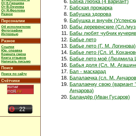
Бабка Любка (4 вариант)
От Е.Гиршева
Бабская прожарка
От В.Окунева
От Я.Фролова
Бабушка здорова
Разное
Бабушка и внучёк (Успенски
Персоналии
Бабы деревенские (Сл./му
Об исполнителях
Фотографии
Бабы любят чубчик кучеря
Интервью
Бабье лето
Разное
Бабье лето (Г. М. Логинова)
Ссылки
Юр. справка
Бабье лето (Сл. И. Коханов
Комната смеха
Бабье лето моё (Людмила 
Книга отзывов
Написать письмо
Бабья доля (Сл. М. Агашин
Поиск
Бал - маскарад
Поиск по сайту
Балалаечка (сл. М. Анчаров
Счётчики
Балалаечку свою (вариант "
Анчарова)
Баландёр (Иван Гусаров)