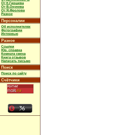
От Е.Гиршева
От В.Окунева
От Я.Фролова
Разное
Персоналии
Об исполнителях
Фотографии
Интервью
Разное
Ссылки
Юр. справка
Комната смеха
Книга отзывов
Написать письмо
Поиск
Поиск по сайту
Счётчики