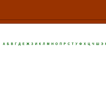
А
Б
В
Г
Д
Е
Ж
З
И
К
Л
М
Н
О
П
Р
С
Т
У
Ф
Х
Ц
Ч
Ш
Э