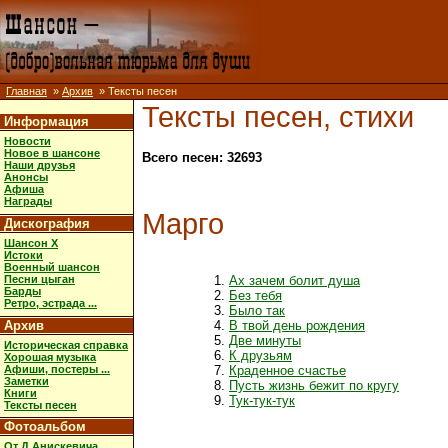
Главная
»
Архив
» Тексты песен
Тексты песен, стихи
Информация
Новости
Новое в шансоне
Всего песен: 32693
Наши друзья
Анонсы
Афиша
Награды
Марго
Дискография
Шансон X
Истоки
Военный шансон
Песни цыган
Ах зачем болит душа
Барды
Без тебя
Ретро, эстрада ...
Было так
Архив
В твой день рождения
Две минуты
Историческая справка
К друзьям
Хорошая музыка
Афиши, постеры ...
Краденное счастье
Заметки
Пусть жизнь бежит по кругу
Книги
Тук-тук-тук
Тексты песен
Фотоальбом
От Д.Анискевича