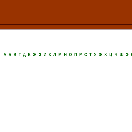
А
Б
В
Г
Д
Е
Ж
З
И
К
Л
М
Н
О
П
Р
С
Т
У
Ф
Х
Ц
Ч
Ш
Э