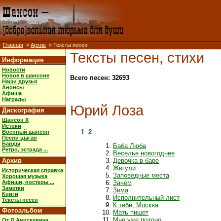
Главная
»
Архив
» Тексты песен
Тексты песен, стихи
Информация
Новости
Новое в шансоне
Всего песен: 32693
Наши друзья
Анонсы
Афиша
Награды
Юрий Лоза
Дискография
Шансон X
Истоки
1
2
Военный шансон
Песни цыган
Барды
Баба Люба
Ретро, эстрада ...
Веселье новогоднее
Архив
Девочка в баре
Жигули
Историческая справка
Заповедные места
Хорошая музыка
Афиши, постеры ...
Зачем
Заметки
Зима
Книги
Исполнительный лист
Тексты песен
К тебе, Москва
Фотоальбом
Мать пишет
Мне уже поздно
От Д.Анискевича