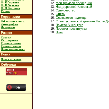
От Е.Гиршева
Мой трамвай последний
От В.Окунева
Над деревней Клюевкой
От Я.Фролова
Одиночество
Разное
Опять
Персоналии
Осыпаются надежды
Ответ украинской девочке Насте Д
Об исполнителях
Фотографии
Памяти Высоцкого
Интервью
Песенка проститутки
Пиво
Разное
Ссылки
Юр. справка
Комната смеха
Книга отзывов
Написать письмо
Поиск
Поиск по сайту
Счётчики