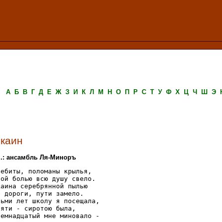
А
Б
В
Г
Д
Е
Ж
З
И
К
Л
М
Н
О
П
Р
С
Т
У
Ф
Х
Ц
Ч
Ш
Э
каин
.: ансамбль Ля-Миноръ
ребиты, поломаны крылья,

рой болью всю душу свело.

каина серебрянной пылью

е дороги, пути замело.

сьми лет школу я посещала,

яти - сиротою была,

семнадцатый мне миновало -
