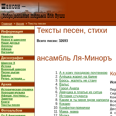
Главная
»
Архив
» Тексты песен
Тексты песен, стихи
Информация
Новости
Новое в шансоне
Всего песен: 32693
Наши друзья
Анонсы
Афиша
Награды
ансамбль Ля-Миноръ
Дискография
Шансон X
Истоки
Военный шансон
Ко
Песни цыган
А я хожу походкою почтенною
Барды
Алёшка жарил на баяне
Ретро, эстрада ...
Брось, жалеть не стану
Исп
Архив
Вальс
Город Анапа
Пе
Историческая справка
Девушка в платье из ситца
Хорошая музыка
Се
Афиши, постеры ...
История студента
Ко
Заметки
Каким ж ты меня ядом напоила
Вс
Книги
Кокаин
Во
Тексты песен
Конфетки-прянички
Дес
Фотоальбом
Мама, мама
А 
Мурка
От Д.Анискевича