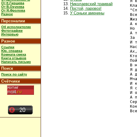
Я 
От Е.Гиршева
Николаевский трамвай
Кл
От В.Окунева
Постой, паровоз!
"С
От Я.Фролова
У Соньки аменины
Разное
Вс
Жи
Персоналии
А 
Об исполнителях
Но 
Фотографии
А 
Интервью
За
Разное
И т
На
Ссылки
Юр. справка
Ах
Комната смеха
Кт
Книга отзывов
По
Написать письмо
В 
Поиск
Я д
А д
Поиск по сайту
Мч
Счётчики
И 
Я 
И 
А 
Се
Ко