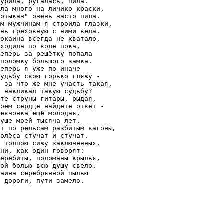
курила, ругалась, пила.

ала много на личико краски,

потыкач" очень часто пила.

ем мужчинам я строила глазки,

знь греховную с ними вела.

кокаина всегда не хватало,

ходила по воле пока,

теперь за решётку попала

 поломку большого замка.

еперь я уже по-иначе

судьбу свою горько гляжу -

, за что же мне участь такая,

о накликал такую судьбу?

йте струны гитары, рыдая,

моём сердце найдёте ответ -

евчонка ещё молодая,

уше моей тысяча лет.

ат по рельсам разбитым вагоны,

колёса стучат и стучат.

с толпою сижу заключённых,

они, как один говорят:

перебиты, поломаны крылья,

рой болью всю душу свело.

каина серебрянной пылью
