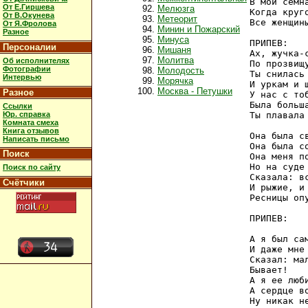
В мои семна
От Е.Гиршева
Мелюзга
Когда круго
От В.Окунева
Метеорит
Все женщины
От Я.Фролова
Минин и Пожарский
Разное
Минуса
ПРИПЕВ:

Персоналии
Мишаня
Ах, жучка-с
Молитва
Об исполнителях
По прозвищу
Фотографии
Молодость
Ты снилась 
Интервью
Морячка
И уркам и ш
Москва - Петушки
Разное
У нас с тоб
Была больша
Ссылки
Юр. справка
Ты плавала
Комната смеха
Книга отзывов
Она была св
Написать письмо
Она была со
Поиск
Она меня по
Но на суде 
Поиск по сайту
Сказала: вс
Счётчики
И рыжие, и 
Ресницы опу
ПРИПЕВ:

А я был сам
И даже мне 
Сказал: мал
Бывает!

А я ее люби
А сердце во
Ну никак не