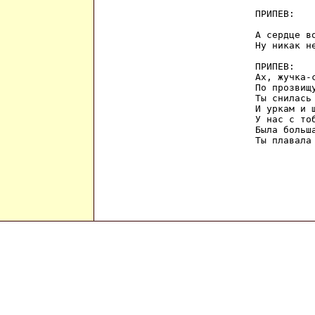
ПРИПЕВ:

А сердце во
Ну никак не
ПРИПЕВ:

Ах, жучка-с
По прозвищу
Ты снилась 
И уркам и ш
У нас с тоб
Была больша
Ты плавала