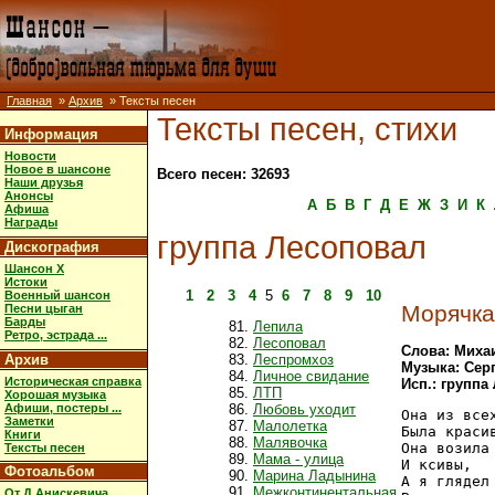
Главная
»
Архив
» Тексты песен
Тексты песен, стихи
Информация
Новости
Новое в шансоне
Всего песен: 32693
Наши друзья
Анонсы
А
Б
В
Г
Д
Е
Ж
З
И
К
Афиша
Награды
группа Лесоповал
Дискография
Шансон X
Истоки
1
2
3
4
5
6
7
8
9
10
Военный шансон
Морячка
Песни цыган
Барды
Лепила
Ретро, эстрада ...
Лесоповал
Слова: Миха
Архив
Леспромхоз
Музыка: Сер
Личное свидание
Историческая справка
Исп.: группа
ЛТП
Хорошая музыка
Афиши, постеры ...
Любовь уходит
Она из всех
Заметки
Малолетка
Была красив
Книги
Малявочка
Она возила 
Тексты песен
Мама - улица
И ксивы,

Фотоальбом
Марина Ладынина
А я глядел 
Межконтинентальная
От Д.Анискевича