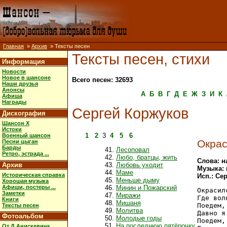
Главная
»
Архив
» Тексты песен
Тексты песен, стихи
Информация
Новости
Новое в шансоне
Всего песен: 32693
Наши друзья
Анонсы
А
Б
В
Г
Д
Е
Ж
З
И
К
Афиша
Награды
Сергей Коржуков
Дискография
Шансон X
Истоки
1
2
3
4
5
6
Военный шансон
Окрас
Песни цыган
Барды
Лесоповал
Ретро, эстрада ...
Любо, братцы, жить
Слова: н
Архив
Любовь уходит
Музыка:
Маме
Историческая справка
Исп.: Се
Меньше дыму
Хорошая музыка
Афиши, постеры ...
Минин и Пожарский
Окрасил
Заметки
Миражи
Где вол
Книги
Мишаня
Поедем,
Тексты песен
Молитва
Давно я
Фотоальбом
Молодые годы
Поедем,
На последнюю пятёрочку
От Д.Анискевича