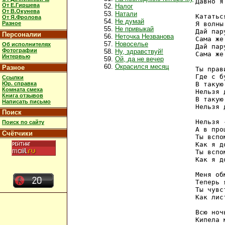
Давно я
От Е.Гиршева
Налог
От В.Окунева
Натали
Кататьс
От Я.Фролова
Не думай
Разное
Я волны
Не привыкай
Дай пар
Персоналии
Неточка Незванова
Сама же
Новоселье
Об исполнителях
Дай пар
Фотографии
Ну, здравствуй!
Сама же
Интервью
Ой, да не вечер
Окрасился месяц
Разное
Ты прав
Где с б
Ссылки
Юр. справка
В такую
Комната смеха
Нельзя 
Книга отзывов
В такую
Написать письмо
Нельзя 
Поиск
Нельзя 
Поиск по сайту
А в про
Счётчики
Ты вспо
Как я д
Ты вспо
Как я д
Меня об
Теперь 
Ты чувс
Как лис
Всю ноч
Кипела 