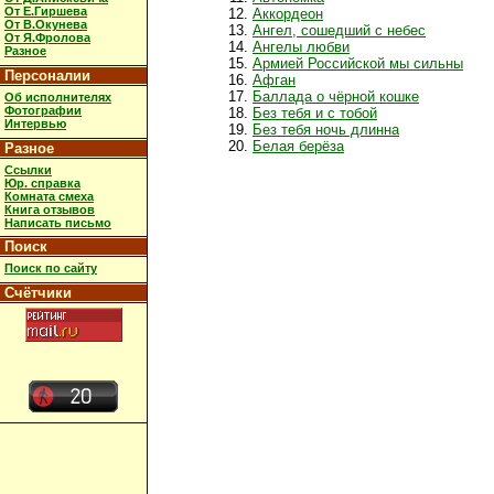
От Е.Гиршева
Аккордеон
От В.Окунева
Ангел, сошедший с небес
От Я.Фролова
Ангелы любви
Разное
Армией Российской мы сильны
Персоналии
Афган
Баллада о чёрной кошке
Об исполнителях
Фотографии
Без тебя и с тобой
Интервью
Без тебя ночь длинна
Белая берёза
Разное
Ссылки
Юр. справка
Комната смеха
Книга отзывов
Написать письмо
Поиск
Поиск по сайту
Счётчики