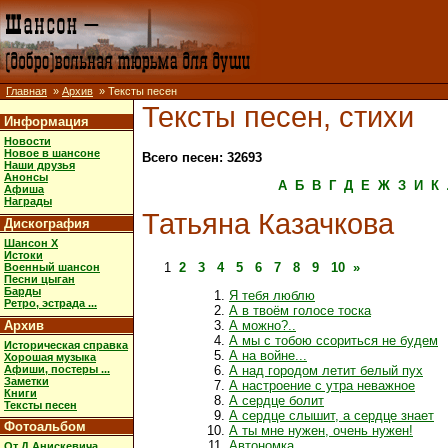
Главная
»
Архив
» Тексты песен
Тексты песен, стихи
Информация
Новости
Новое в шансоне
Всего песен: 32693
Наши друзья
Анонсы
А
Б
В
Г
Д
Е
Ж
З
И
К
Афиша
Награды
Татьяна Казачкова
Дискография
Шансон X
Истоки
1
2
3
4
5
6
7
8
9
10
»
Военный шансон
Песни цыган
Барды
Я тебя люблю
Ретро, эстрада ...
А в твоём голосе тоска
Архив
А можно?..
А мы с тобою ссориться не будем
Историческая справка
А на войне...
Хорошая музыка
Афиши, постеры ...
А над городом летит белый пух
Заметки
А настроение с утра неважное
Книги
А сердце болит
Тексты песен
А сердце слышит, а сердце знает
Фотоальбом
А ты мне нужен, очень нужен!
Автономка
От Д.Анискевича