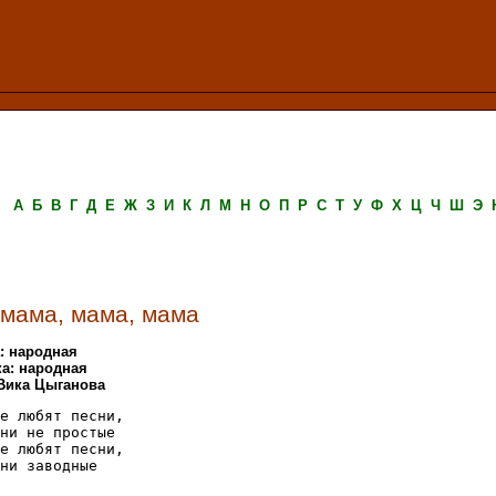
А
Б
В
Г
Д
Е
Ж
З
И
К
Л
М
Н
О
П
Р
С
Т
У
Ф
Х
Ц
Ч
Ш
Э
 мама, мама, мама
: народная
а: народная
 Вика Цыганова
е любят песни, 

ни не простые

е любят песни, 

ни заводные
