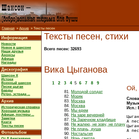
Главная
»
Архив
» Тексты песен
Тексты песен, стихи
Информация
Новости
Новое в шансоне
Всего песен: 32693
Наши друзья
Анонсы
Афиша
Награды
Вика Цыганова
Дискография
Шансон X
Истоки
1
2
3
4
5
6
7
8
9
Военный шансон
Ой,
Песни цыган
Барды
Молодой солдат
Ретро, эстрада ...
Моряк
Слова
Архив
Москва
Музык
Москва
Историческая справка
Исп.:
Мы едем
Хорошая музыка
Афиши, постеры ...
На заре вечерней
Цыган
Заметки
На Заречном кладбище
А пес
Книги
Не жалею, не зову, не плачу
Цыган
Тексты песен
Не плачь, душа
А пес
Фотоальбом
Ностальгия
Ночь светла
От Д.Анискевича