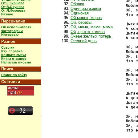
Ой, м
От Е.Гиршева
Облака
Люблю
От В.Окунева
Один раз живём
Ой, з
От Я.Фролова
Одинокая
Разное
Что е
Ой мороз, мороз
Персоналии
Ой, берёзы
Цыган
Ой, мама, мама, мама
Об исполнителях
А кол
Фотографии
Ой, цветет калина
Цыган
Интервью
Океан жёлтых потерь
А кол
Осенний день
Разное
Ой, м
Ссылки
Юр. справка
Люблю
Комната смеха
Ой, з
Книга отзывов
Что е
Написать письмо
Поиск
Ой, м
Люблю
Поиск по сайту
Ой, з
Счётчики
Что е
Цыган
А ден
Цыган
А ден
Ой, м
Люблю
Ой, з
Что е