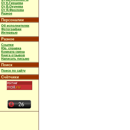
От Е.Гиршева
От В.Окунева
От Я.Фролова
Разное
Персоналии
Об исполнителях
Фотографии
Интервью
Разное
Ссылки
Юр. справка
Комната смеха
Книга отзывов
Написать письмо
Поиск
Поиск по сайту
Счётчики