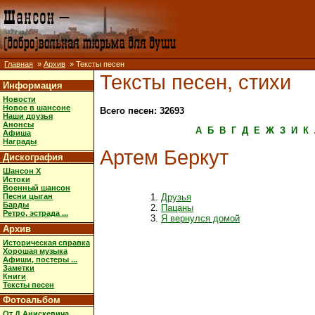
Главная
»
Архив
» Тексты песен
Тексты песен, стихи
Информация
Новости
Новое в шансоне
Всего песен: 32693
Наши друзья
Анонсы
А
Б
В
Г
Д
Е
Ж
З
И
К
Афиша
Награды
Артем Беркут
Дискография
Шансон X
Истоки
Военный шансон
Песни цыган
Друзья
Барды
Пацаны
Ретро, эстрада ...
Я вернулся домой
Архив
Историческая справка
Хорошая музыка
Афиши, постеры ...
Заметки
Книги
Тексты песен
Фотоальбом
От Д.Анискевича