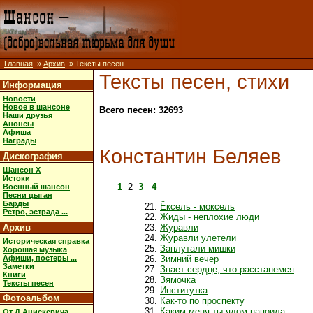
Главная
»
Архив
» Тексты песен
Тексты песен, стихи
Информация
Новости
Новое в шансоне
Всего песен: 32693
Наши друзья
Анонсы
Афиша
Награды
Константин Беляев
Дискография
Шансон X
Истоки
1
2
3
4
Военный шансон
Песни цыган
Барды
Ёксель - моксель
Ретро, эстрада ...
Жиды - неплохие люди
Архив
Журавли
Журавли улетели
Историческая справка
Заплутали мишки
Хорошая музыка
Афиши, постеры ...
Зимний вечер
Заметки
Знает сердце, что расстанемся
Книги
Зямочка
Тексты песен
Институтка
Фотоальбом
Как-то по проспекту
Каким меня ты ядом напоила
От Д.Анискевича