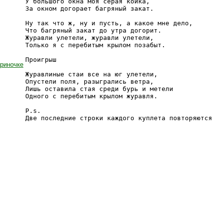
У большого окна моя серая койка,

За окном догорает багряный закат.

Ну так что ж, ну и пусть, а какое мне дело,

Что багряный закат до утра догорит.

Журавли улетели, журавли улетели,

Только я с перебитым крылом позабыт.

Проигрыш

ериночке
Журавлиные стаи все на юг улетели,

Опустели поля, разыгрались ветра,

Лишь оставила стая среди бурь и метели

Одного с перебитым крылом журавля.

P.s.

Две последние строки каждого куплета повторяются
