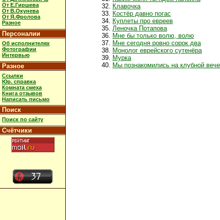
От Е.Гиршева
Клавочка
От В.Окунева
Костёр давно погас
От Я.Фролова
Куплеты про евреев
Разное
Леночка Потапова
Персоналии
Мне бы только волю, волю
Мне сегодня ровно сорок два
Об исполнителях
Фотографии
Монолог еврейского сутенёра
Интервью
Мурка
Мы познакомились на клубной веч
Разное
Ссылки
Юр. справка
Комната смеха
Книга отзывов
Написать письмо
Поиск
Поиск по сайту
Счётчики