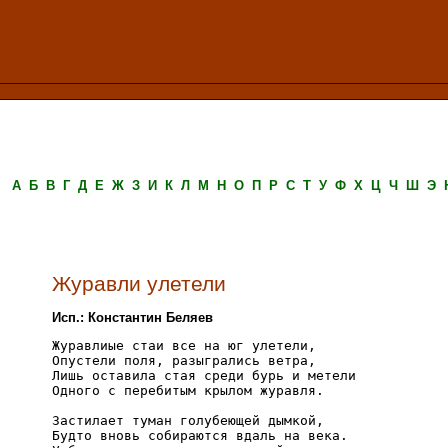
А
Б
В
Г
Д
Е
Ж
З
И
К
Л
М
Н
О
П
Р
С
Т
У
Ф
Х
Ц
Ч
Ш
Э
Журавли улетели
Исп.: Константин Беляев
Журавлиые стаи все на юг улетели,

Опустели поля, разыгрались ветра,

Лишь оставила стая среди бурь и метели

Одного с перебитым крылом журавля.

Застилает туман голубеющей дымкой,

Будто вновь собираются вдаль на века.
