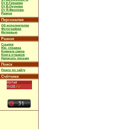
От Е.Гиршева
От В.Окунева
От Я.Фролова
Разное
Персоналии
Об исполнителях
Фотографии
Интервью
Разное
Ссылки
Юр. справка
Комната смеха
Книга отзывов
Написать письмо
Поиск
Поиск по сайту
Счётчики