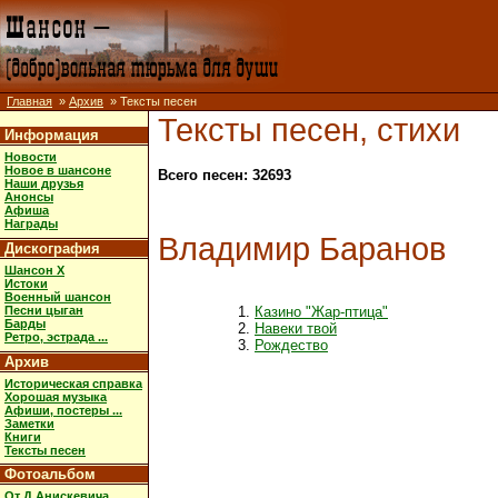
Главная
»
Архив
» Тексты песен
Тексты песен, стихи
Информация
Новости
Новое в шансоне
Всего песен: 32693
Наши друзья
Анонсы
Афиша
Награды
Владимир Баранов
Дискография
Шансон X
Истоки
Военный шансон
Песни цыган
Казино "Жар-птица"
Барды
Навеки твой
Ретро, эстрада ...
Рождество
Архив
Историческая справка
Хорошая музыка
Афиши, постеры ...
Заметки
Книги
Тексты песен
Фотоальбом
От Д.Анискевича