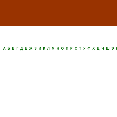
А
Б
В
Г
Д
Е
Ж
З
И
К
Л
М
Н
О
П
Р
С
Т
У
Ф
Х
Ц
Ч
Ш
Э