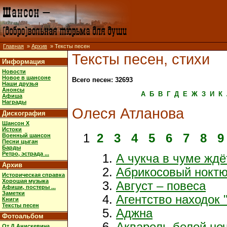
Главная
»
Архив
» Тексты песен
Тексты песен, стихи
Информация
Новости
Новое в шансоне
Всего песен: 32693
Наши друзья
Анонсы
А
Б
В
Г
Д
Е
Ж
З
И
К
Афиша
Награды
Олеся Атланова
Дискография
Шансон X
Истоки
1
2
3
4
5
6
7
8
9
Военный шансон
Песни цыган
Барды
Ретро, эстрада ...
А чукча в чуме ждё
Архив
Абрикосовый нокт
Историческая справка
Хорошая музыка
Август – повеса
Афиши, постеры ...
Заметки
Агентство находок 
Книги
Тексты песен
Аджна
Фотоальбом
Акварель белой но
От Д.Анискевича