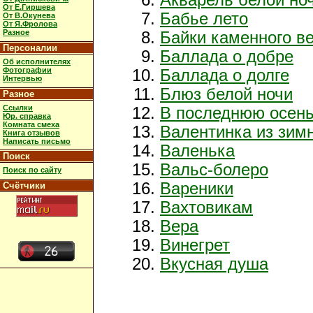
От Е.Гиршева
Бабье лето
От В.Окунева
От Я.Фролова
Разное
Байки каменного в
Персоналии
Баллада о добре
Об исполнителях
Фотографии
Баллада о долге
Интервью
Блюз белой ночи
Разное
Ссылки
В последнюю осен
Юр. справка
Комната смеха
Валентинка из зимн
Книга отзывов
Написать письмо
Валенька
Поиск
Вальс-болеро
Поиск по сайту
Вареники
Счётчики
Вахтовикам
Вера
Винегрет
Вкусная душа