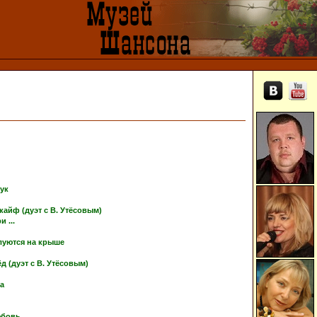
тук
кайф (дуэт с В. Утёсовым)
 ...
луются на крыше
 (дуэт с В. Утёсовым)
ка
юбовь