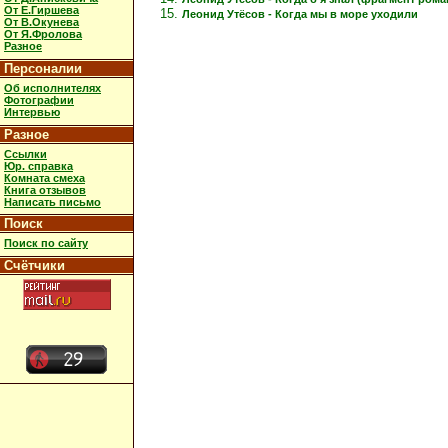
От Е.Гиршева
Леонид Утёсов - Когда мы в море уходили
От В.Окунева
От Я.Фролова
Разное
Персоналии
Об исполнителях
Фотографии
Интервью
Разное
Ссылки
Юр. справка
Комната смеха
Книга отзывов
Написать письмо
Поиск
Поиск по сайту
Счётчики