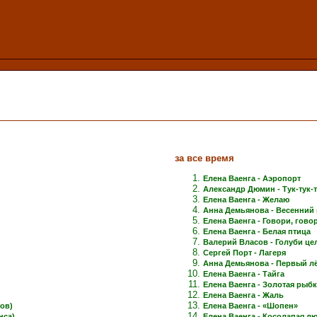
за все время
Елена Ваенга - Аэропорт
Александр Дюмин - Тук-тук-
Елена Ваенга - Желаю
Анна Демьянова - Весенний 
Елена Ваенга - Говори, говори
Елена Ваенга - Белая птица
Валерий Власов - Голуби це
Сергей Порт - Лагеря
Анна Демьянова - Первый лёд
Елена Ваенга - Тайга
Елена Ваенга - Золотая рыб
Елена Ваенга - Жаль
ов)
Елена Ваенга - «Шопен»
нса)
Елена Ваенга - Косолапая л