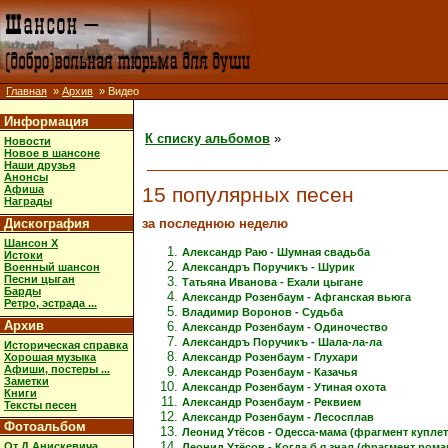
Главная
»
Архив
» Видео
Информация
К списку альбомов
»
Новости
Новое в шансоне
Наши друзья
Анонсы
15 популярных песен
Афиша
Награды
за последнюю неделю
Дискография
Шансон X
Александр Раю - Шумная свадьба
Истоки
Военный шансон
Александръ Поручикъ - Шурик
Песни цыган
Татьяна Иванова - Ехали цыгане
Барды
Александр Розенбаум - Афганская вьюга
Ретро, эстрада ...
Владимир Воронов - Судьба
Архив
Александр Розенбаум - Одиночество
Александръ Поручикъ - Шала-ла-ла
Историческая справка
Хорошая музыка
Александр Розенбаум - Глухари
Афиши, постеры ...
Александр Розенбаум - Казачья
Заметки
Александр Розенбаум - Утиная охота
Книги
Александр Розенбаум - Реквием
Тексты песен
Александр Розенбаум - Лесосплав
Фотоальбом
Леонид Утёсов - Одесса-мама (фрагмент куплет
От Д.Анискевича
Леонид Утёсов - Когда б я знал (фрагмент рома