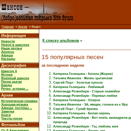
Главная
»
Архив
» Видео
Информация
К списку альбомов
»
Новости
Новое в шансоне
Наши друзья
Анонсы
15 популярных песен
Афиша
Награды
за последнюю неделю
Дискография
Шансон X
Катерина Голицына - Катала (Жорик)
Истоки
Военный шансон
Татьяна Иванова - Жизнь цыганская
Песни цыган
Сергей Порт - Золотые купола
Барды
Катерина Голицына - Любимый
Ретро, эстрада ...
Александр Розенбаум - Старые скамейки
Архив
Александр Розенбаум - Перевал любви
Катерина Голицына - Оперок
Историческая справка
Хорошая музыка
Татьяна Иванова - Эй, ямщик, гоника-ка к Яру
Афиши, постеры ...
Сергей Порт - Гуляй братва
Заметки
Катерина Голицына - Белая сирень
Книги
Александр Розенбаум - Вот опять захандрила 
Тексты песен
природа
Фотоальбом
Александр Розенбаум - Ты, любовь моя
От Д.Анискевича
Катерина Голицына - Десять лет