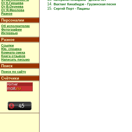
От Е.Гиршева
Вахтанг Кикабидзе - Грузинская песня
От В.Окунева
Сергей Порт - Пацаны
От Я.Фролова
Разное
Персоналии
Об исполнителях
Фотографии
Интервью
Разное
Ссылки
Юр. справка
Комната смеха
Книга отзывов
Написать письмо
Поиск
Поиск по сайту
Счётчики