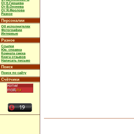
От Е.Гиршева
От В.Окунева
От Я.Фролова
Разное
Персоналии
Об исполнителях
Фотографии
Интервью
Разное
Ссылки
Юр. справка
Комната смеха
Книга отзывов
Написать письмо
Поиск
Поиск по сайту
Счётчики