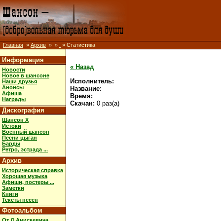
Главная
»
Архив
»
»
» Статистика
Информация
« Назад
Новости
Новое в шансоне
Исполнитель:
Наши друзья
Анонсы
Название:
Афиша
Время:
Награды
Скачан:
0 раз(а)
Дискография
Шансон X
Истоки
Военный шансон
Песни цыган
Барды
Ретро, эстрада ...
Архив
Историческая справка
Хорошая музыка
Афиши, постеры ...
Заметки
Книги
Тексты песен
Фотоальбом
От Д.Анискевича