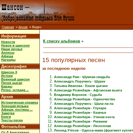
Главная
»
Архив
» Видео
Информация
К списку альбомов
»
Новости
Новое в шансоне
Наши друзья
Анонсы
Афиша
15 популярных песен
Награды
Дискография
за последнюю неделю
Шансон X
Истоки
Александр Раю - Шумная свадьба
Военный шансон
Александръ Поручикъ - Шурик
Песни цыган
Татьяна Иванова - Ехали цыгане
Барды
Ретро, эстрада ...
Александр Розенбаум - Афганская вьюга
Владимир Воронов - Судьба
Архив
Александр Розенбаум - Одиночество
Историческая справка
Александръ Поручикъ - Шала-ла-ла
Хорошая музыка
Александр Розенбаум - Глухари
Афиши, постеры ...
Александр Розенбаум - Казачья
Заметки
Книги
Александр Розенбаум - Утиная охота
Тексты песен
Александр Розенбаум - Реквием
Александр Розенбаум - Лесосплав
Фотоальбом
Леонид Утёсов - Одесса-мама (фрагмент куплет
От Д.Анискевича