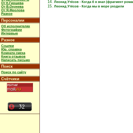
Леонид Утёсов - Когда б я знал (фрагмент рома
От Е.Гиршева
Леонид Утёсов - Когда мы в море уходили
От В.Окунева
От Я.Фролова
Разное
Персоналии
Об исполнителях
Фотографии
Интервью
Разное
Ссылки
Юр. справка
Комната смеха
Книга отзывов
Написать письмо
Поиск
Поиск по сайту
Счётчики