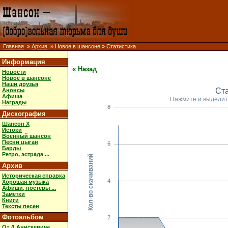
Главная
»
Архив
» Новое в шансоне » Статистика
Информация
« Назад
Новости
Новое в шансоне
Наши друзья
Ст
Анонсы
Афиша
Нажмите и выделит
Награды
8
Дискография
Шансон X
Истоки
Военный шансон
Песни цыган
6
Барды
Ретро, эстрада ...
Кол-во скачиваний
Архив
Историческая справка
4
Хорошая музыка
Афиши, постеры ...
Заметки
Книги
Тексты песен
Фотоальбом
2
От Д.Анискевича