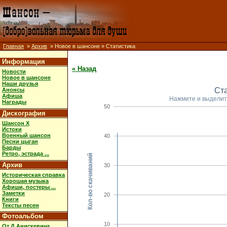
Главная
»
Архив
» Новое в шансоне » Статистика
Информация
« Назад
Новости
Новое в шансоне
Наши друзья
Ст
Анонсы
Афиша
Нажмите и выделит
Награды
50
Дискография
Шансон X
Истоки
Военный шансон
40
Песни цыган
Барды
Ретро, эстрада ...
Кол-во скачиваний
Архив
30
Историческая справка
Хорошая музыка
Афиши, постеры ...
Заметки
20
Книги
Тексты песен
Фотоальбом
10
От Д.Анискевича