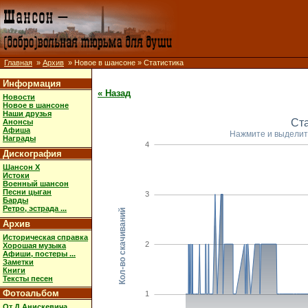
Главная
»
Архив
» Новое в шансоне » Статистика
Информация
« Назад
Новости
Новое в шансоне
Наши друзья
Ст
Анонсы
Афиша
Нажмите и выделит
Награды
4
Дискография
Шансон X
Истоки
Военный шансон
Песни цыган
3
Барды
Ретро, эстрада ...
Кол-во скачиваний
Архив
Историческая справка
2
Хорошая музыка
Афиши, постеры ...
Заметки
Книги
Тексты песен
Фотоальбом
1
От Д.Анискевича