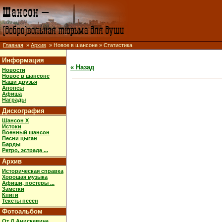
Главная
»
Архив
» Новое в шансоне » Статистика
Информация
« Назад
Новости
Новое в шансоне
Наши друзья
Анонсы
Афиша
Награды
Дискография
Шансон X
Истоки
Военный шансон
Песни цыган
Барды
Ретро, эстрада ...
Архив
Историческая справка
Хорошая музыка
Афиши, постеры ...
Заметки
Книги
Тексты песен
Фотоальбом
От Д.Анискевича