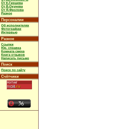
От Е.Гиршева
От В.Окунева
От Я.Фролова
Разное
Персоналии
Об исполнителях
Фотографии
Интервью
Разное
Ссылки
Юр. справка
Комната смеха
Книга отзывов
Написать письмо
Поиск
Поиск по сайту
Счётчики