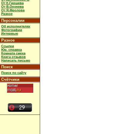
От Е.Гиршева
От В.Окунева
От Я.Фролова
Разное
Персоналии
Об исполнителях
Фотографии
Интервью
Разное
Ссылки
Юр. справка
Комната смеха
Книга отзывов
Написать письмо
Поиск
Поиск по сайту
Счётчики