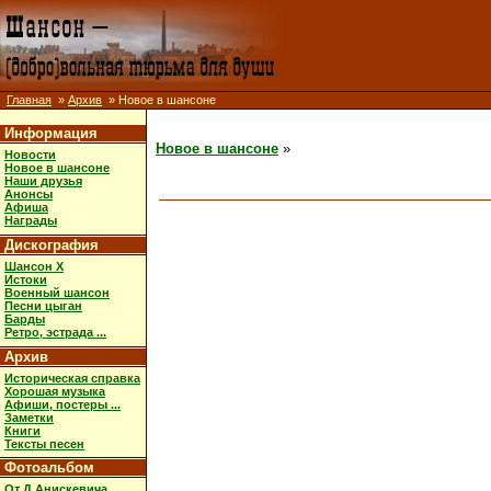
Главная
»
Архив
» Новое в шансоне
Информация
Новое в шансоне
»
Новости
Новое в шансоне
Наши друзья
Анонсы
Афиша
Награды
Дискография
Шансон X
Истоки
Военный шансон
Песни цыган
Барды
Ретро, эстрада ...
Архив
Историческая справка
Хорошая музыка
Афиши, постеры ...
Заметки
Книги
Тексты песен
Фотоальбом
От Д.Анискевича