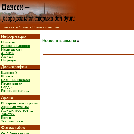
Главная
»
Архив
» Новое в шансоне
Информация
Новое в шансоне
»
Новости
Новое в шансоне
Наши друзья
Анонсы
Афиша
Награды
Дискография
Шансон X
Истоки
Военный шансон
Песни цыган
Барды
Ретро, эстрада ...
Архив
Историческая справка
Хорошая музыка
Афиши, постеры ...
Заметки
Книги
Тексты песен
Фотоальбом
От Д.Анискевича