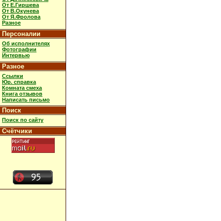
От Е.Гиршева
От В.Окунева
От Я.Фролова
Разное
Персоналии
Об исполнителях
Фотографии
Интервью
Разное
Ссылки
Юр. справка
Комната смеха
Книга отзывов
Написать письмо
Поиск
Поиск по сайту
Счётчики