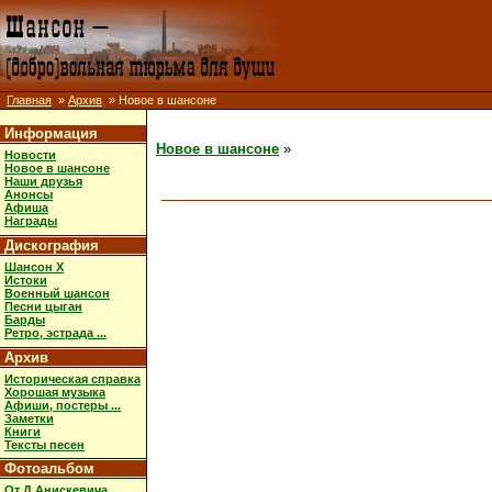
Главная
»
Архив
» Новое в шансоне
Информация
Новое в шансоне
»
Новости
Новое в шансоне
Наши друзья
Анонсы
Афиша
Награды
Дискография
Шансон X
Истоки
Военный шансон
Песни цыган
Барды
Ретро, эстрада ...
Архив
Историческая справка
Хорошая музыка
Афиши, постеры ...
Заметки
Книги
Тексты песен
Фотоальбом
От Д.Анискевича