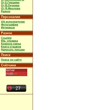
От Е.Гиршева
От В.Окунева
От Я.Фролова
Разное
Персоналии
Об исполнителях
Фотографии
Интервью
Разное
Ссылки
Юр. справка
Комната смеха
Книга отзывов
Написать письмо
Поиск
Поиск по сайту
Счётчики