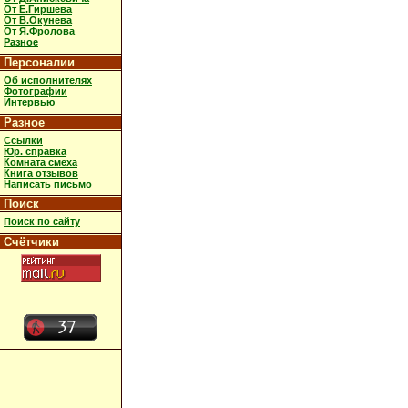
От Е.Гиршева
От В.Окунева
От Я.Фролова
Разное
Персоналии
Об исполнителях
Фотографии
Интервью
Разное
Ссылки
Юр. справка
Комната смеха
Книга отзывов
Написать письмо
Поиск
Поиск по сайту
Счётчики