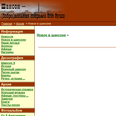
Главная
»
Архив
» Новое в шансоне
Информация
Новое в шансоне
»
Новости
Новое в шансоне
Наши друзья
Анонсы
Афиша
Награды
Дискография
Шансон X
Истоки
Военный шансон
Песни цыган
Барды
Ретро, эстрада ...
Архив
Историческая справка
Хорошая музыка
Афиши, постеры ...
Заметки
Книги
Тексты песен
Фотоальбом
От Д.Анискевича