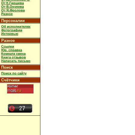
От Е.Гиршева
От В.Окунева
От Я.Фролова
Разное
Персоналии
Об исполнителях
Фотографии
Интервью
Разное
Ссылки
Юр. справка
Комната смеха
Книга отзывов
Написать письмо
Поиск
Поиск по сайту
Счётчики