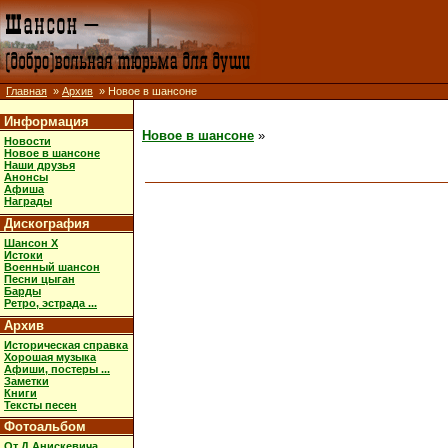
Главная
»
Архив
» Новое в шансоне
Информация
Новое в шансоне
»
Новости
Новое в шансоне
Наши друзья
Анонсы
Афиша
Награды
Дискография
Шансон X
Истоки
Военный шансон
Песни цыган
Барды
Ретро, эстрада ...
Архив
Историческая справка
Хорошая музыка
Афиши, постеры ...
Заметки
Книги
Тексты песен
Фотоальбом
От Д.Анискевича