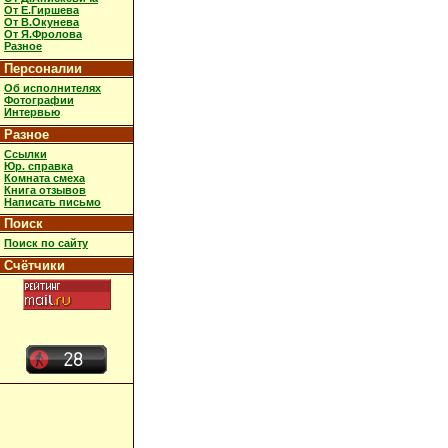
От Е.Гиршева
От В.Окунева
От Я.Фролова
Разное
Персоналии
Об исполнителях
Фотографии
Интервью
Разное
Ссылки
Юр. справка
Комната смеха
Книга отзывов
Написать письмо
Поиск
Поиск по сайту
Счётчики