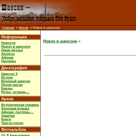
Главная
»
Архив
» Новое в шансоне
Информация
Новое в шансоне
»
Новости
Новое в шансоне
Наши друзья
Анонсы
Афиша
Награды
Дискография
Шансон X
Истоки
Военный шансон
Песни цыган
Барды
Ретро, эстрада ...
Архив
Историческая справка
Хорошая музыка
Афиши, постеры ...
Заметки
Книги
Тексты песен
Фотоальбом
От Д.Анискевича