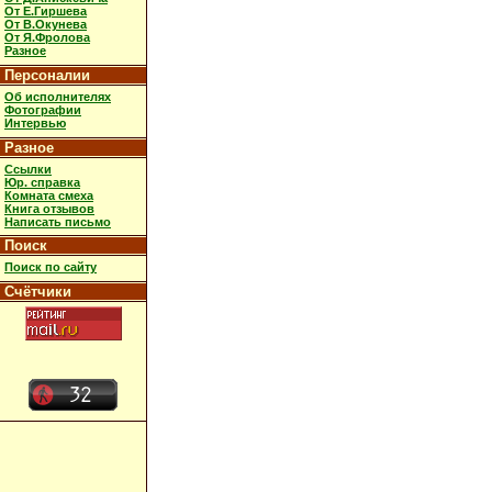
От Е.Гиршева
От В.Окунева
От Я.Фролова
Разное
Персоналии
Об исполнителях
Фотографии
Интервью
Разное
Ссылки
Юр. справка
Комната смеха
Книга отзывов
Написать письмо
Поиск
Поиск по сайту
Счётчики