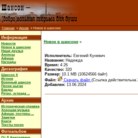
Главная
»
Архив
» Новое в шансоне
Информация
Новое в шансоне
»
Новости
Новое в шансоне
Наши друзья
Анонсы
Исполнитель:
Евгений Куневич
Афиша
Название:
Надежда
Награды
Время:
4:26
Дискография
Качество:
320
Размер:
10.1 MB (10624566 байт)
Шансон X
Истоки
Файл:
Скачать файл
(Ссылка действительна 
Военный шансон
Добавлен:
13.06.2024
Песни цыган
Барды
Ретро, эстрада ...
Архив
Историческая справка
Хорошая музыка
Афиши, постеры ...
Заметки
Книги
Тексты песен
Фотоальбом
От Д.Анискевича