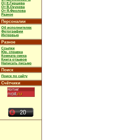
От Е.Гиршева
От В.Окунева
От Я.Фролова
Разное
Персоналии
Об исполнителях
Фотографии
Интервью
Разное
Ссылки
Юр. справка
Комната смеха
Книга отзывов
Написать письмо
Поиск
Поиск по сайту
Счётчики