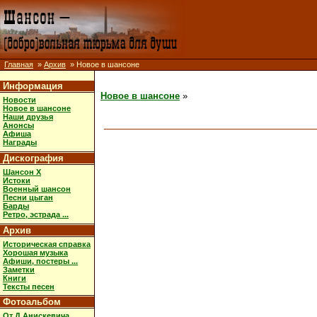
Главная
»
Архив
» Новое в шансоне
Информация
Новое в шансоне
»
Новости
Новое в шансоне
Наши друзья
Анонсы
Афиша
Награды
Дискография
Шансон X
Истоки
Военный шансон
Песни цыган
Барды
Ретро, эстрада ...
Архив
Историческая справка
Хорошая музыка
Афиши, постеры ...
Заметки
Книги
Тексты песен
Фотоальбом
От Д.Анискевича