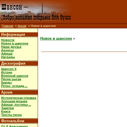
Главная
»
Архив
» Новое в шансоне
Информация
Новое в шансоне
»
Новости
Новое в шансоне
Наши друзья
Анонсы
Афиша
Награды
Дискография
Шансон X
Истоки
Военный шансон
Песни цыган
Барды
Ретро, эстрада ...
Архив
Историческая справка
Хорошая музыка
Афиши, постеры ...
Заметки
Книги
Тексты песен
Фотоальбом
От Д.Анискевича