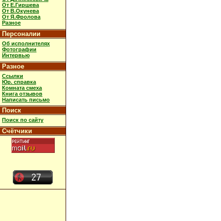
От Е.Гиршева
От В.Окунева
От Я.Фролова
Разное
Персоналии
Об исполнителях
Фотографии
Интервью
Разное
Ссылки
Юр. справка
Комната смеха
Книга отзывов
Написать письмо
Поиск
Поиск по сайту
Счётчики