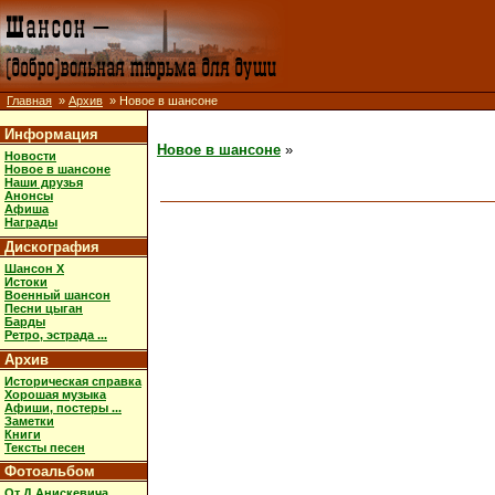
Главная
»
Архив
» Новое в шансоне
Информация
Новое в шансоне
»
Новости
Новое в шансоне
Наши друзья
Анонсы
Афиша
Награды
Дискография
Шансон X
Истоки
Военный шансон
Песни цыган
Барды
Ретро, эстрада ...
Архив
Историческая справка
Хорошая музыка
Афиши, постеры ...
Заметки
Книги
Тексты песен
Фотоальбом
От Д.Анискевича