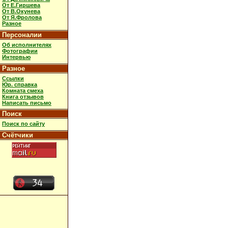
От Е.Гиршева
От В.Окунева
От Я.Фролова
Разное
Персоналии
Об исполнителях
Фотографии
Интервью
Разное
Ссылки
Юр. справка
Комната смеха
Книга отзывов
Написать письмо
Поиск
Поиск по сайту
Счётчики