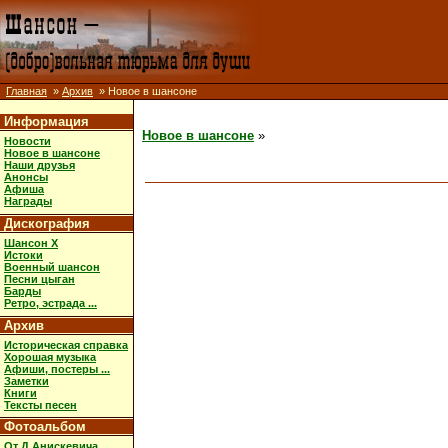
Главная
»
Архив
» Новое в шансоне
Информация
Новое в шансоне
»
Новости
Новое в шансоне
Наши друзья
Анонсы
Афиша
Награды
Дискография
Шансон X
Истоки
Военный шансон
Песни цыган
Барды
Ретро, эстрада ...
Архив
Историческая справка
Хорошая музыка
Афиши, постеры ...
Заметки
Книги
Тексты песен
Фотоальбом
От Д.Анискевича