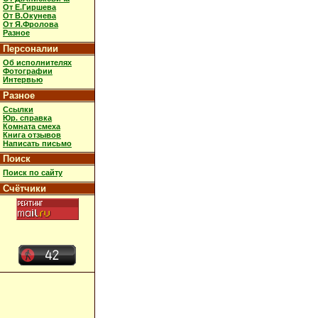
От Е.Гиршева
От В.Окунева
От Я.Фролова
Разное
Персоналии
Об исполнителях
Фотографии
Интервью
Разное
Ссылки
Юр. справка
Комната смеха
Книга отзывов
Написать письмо
Поиск
Поиск по сайту
Счётчики