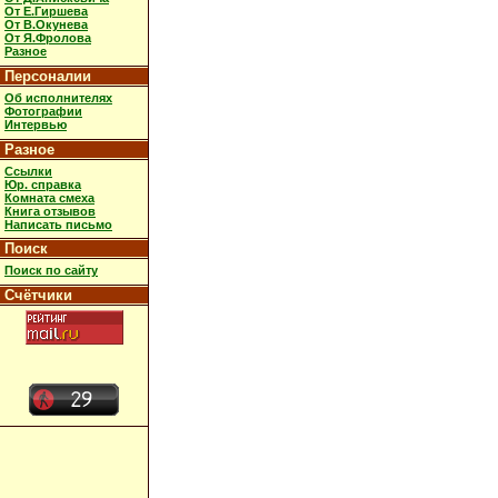
От Е.Гиршева
От В.Окунева
От Я.Фролова
Разное
Персоналии
Об исполнителях
Фотографии
Интервью
Разное
Ссылки
Юр. справка
Комната смеха
Книга отзывов
Написать письмо
Поиск
Поиск по сайту
Счётчики