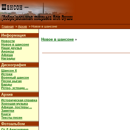
Главная
»
Архив
» Новое в шансоне
Информация
Новое в шансоне
»
Новости
Новое в шансоне
Наши друзья
Анонсы
Афиша
Награды
Дискография
Шансон X
Истоки
Военный шансон
Песни цыган
Барды
Ретро, эстрада ...
Архив
Историческая справка
Хорошая музыка
Афиши, постеры ...
Заметки
Книги
Тексты песен
Фотоальбом
От Д.Анискевича