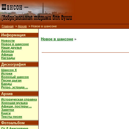
Главная
»
Архив
» Новое в шансоне
Информация
Новое в шансоне
»
Новости
Новое в шансоне
Наши друзья
Анонсы
Афиша
Награды
Дискография
Шансон X
Истоки
Военный шансон
Песни цыган
Барды
Ретро, эстрада ...
Архив
Историческая справка
Хорошая музыка
Афиши, постеры ...
Заметки
Книги
Тексты песен
Фотоальбом
От Д.Анискевича