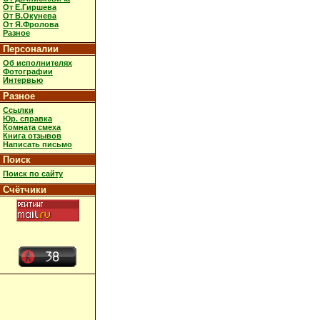
От Е.Гиршева
От В.Окунева
От Я.Фролова
Разное
Персоналии
Об исполнителях
Фотографии
Интервью
Разное
Ссылки
Юр. справка
Комната смеха
Книга отзывов
Написать письмо
Поиск
Поиск по сайту
Счётчики