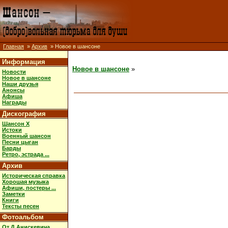
Главная
»
Архив
» Новое в шансоне
Информация
Новое в шансоне
»
Новости
Новое в шансоне
Наши друзья
Анонсы
Афиша
Награды
Дискография
Шансон X
Истоки
Военный шансон
Песни цыган
Барды
Ретро, эстрада ...
Архив
Историческая справка
Хорошая музыка
Афиши, постеры ...
Заметки
Книги
Тексты песен
Фотоальбом
От Д.Анискевича