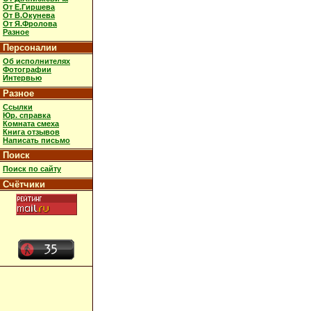
От Е.Гиршева
От В.Окунева
От Я.Фролова
Разное
Персоналии
Об исполнителях
Фотографии
Интервью
Разное
Ссылки
Юр. справка
Комната смеха
Книга отзывов
Написать письмо
Поиск
Поиск по сайту
Счётчики