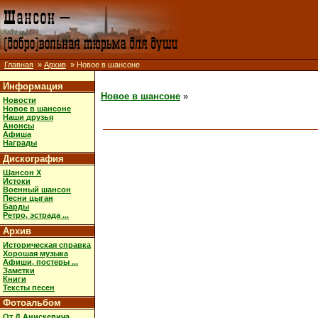
Главная
»
Архив
» Новое в шансоне
Информация
Новое в шансоне
»
Новости
Новое в шансоне
Наши друзья
Анонсы
Афиша
Награды
Дискография
Шансон X
Истоки
Военный шансон
Песни цыган
Барды
Ретро, эстрада ...
Архив
Историческая справка
Хорошая музыка
Афиши, постеры ...
Заметки
Книги
Тексты песен
Фотоальбом
От Д.Анискевича