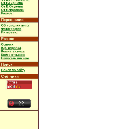
От Е.Гиршева
От В.Окунева
От Я.Фролова
Разное
Персоналии
Об исполнителях
Фотографии
Интервью
Разное
Ссылки
Юр. справка
Комната смеха
Книга отзывов
Написать письмо
Поиск
Поиск по сайту
Счётчики