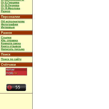
От Е.Гиршева
От В.Окунева
От Я.Фролова
Разное
Персоналии
Об исполнителях
Фотографии
Интервью
Разное
Ссылки
Юр. справка
Комната смеха
Книга отзывов
Написать письмо
Поиск
Поиск по сайту
Счётчики