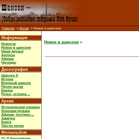
Главная
»
Архив
» Новое в шансоне
Информация
Новое в шансоне
»
Новости
Новое в шансоне
Наши друзья
Анонсы
Афиша
Награды
Дискография
Шансон X
Истоки
Военный шансон
Песни цыган
Барды
Ретро, эстрада ...
Архив
Историческая справка
Хорошая музыка
Афиши, постеры ...
Заметки
Книги
Тексты песен
Фотоальбом
От Д.Анискевича