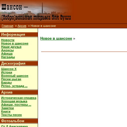
Главная
»
Архив
» Новое в шансоне
Информация
Новое в шансоне
»
Новости
Новое в шансоне
Наши друзья
Анонсы
Афиша
Награды
Дискография
Шансон X
Истоки
Военный шансон
Песни цыган
Барды
Ретро, эстрада ...
Архив
Историческая справка
Хорошая музыка
Афиши, постеры ...
Заметки
Книги
Тексты песен
Фотоальбом
От Д.Анискевича