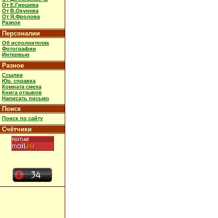
От Е.Гиршева
От В.Окунева
От Я.Фролова
Разное
Персоналии
Об исполнителях
Фотографии
Интервью
Разное
Ссылки
Юр. справка
Комната смеха
Книга отзывов
Написать письмо
Поиск
Поиск по сайту
Счётчики