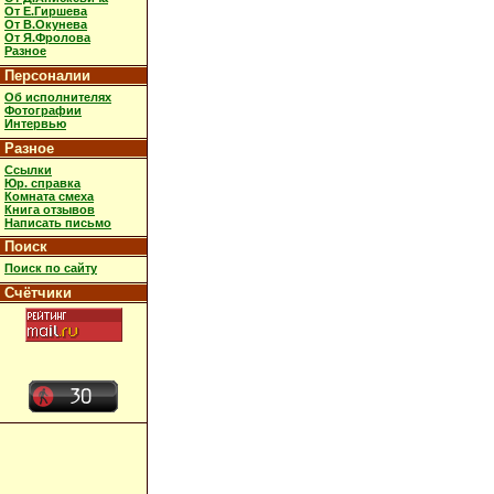
От Е.Гиршева
От В.Окунева
От Я.Фролова
Разное
Персоналии
Об исполнителях
Фотографии
Интервью
Разное
Ссылки
Юр. справка
Комната смеха
Книга отзывов
Написать письмо
Поиск
Поиск по сайту
Счётчики