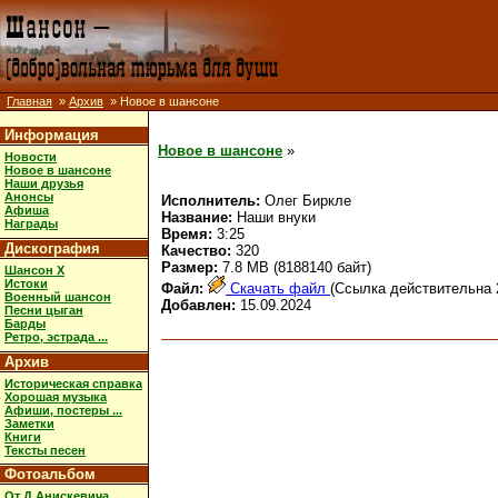
Главная
»
Архив
» Новое в шансоне
Информация
Новое в шансоне
»
Новости
Новое в шансоне
Наши друзья
Анонсы
Исполнитель:
Олег Биркле
Афиша
Название:
Наши внуки
Награды
Время:
3:25
Дискография
Качество:
320
Размер:
7.8 MB (8188140 байт)
Шансон X
Истоки
Файл:
Скачать файл
(Ссылка действительна 
Военный шансон
Добавлен:
15.09.2024
Песни цыган
Барды
Ретро, эстрада ...
Архив
Историческая справка
Хорошая музыка
Афиши, постеры ...
Заметки
Книги
Тексты песен
Фотоальбом
От Д.Анискевича