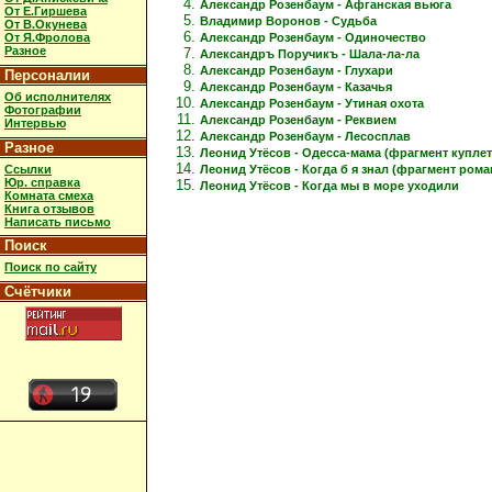
Александр Розенбаум - Афганская вьюга
От Е.Гиршева
Владимир Воронов - Судьба
От В.Окунева
Александр Розенбаум - Одиночество
От Я.Фролова
Разное
Александръ Поручикъ - Шала-ла-ла
Александр Розенбаум - Глухари
Персоналии
Александр Розенбаум - Казачья
Об исполнителях
Александр Розенбаум - Утиная охота
Фотографии
Александр Розенбаум - Реквием
Интервью
Александр Розенбаум - Лесосплав
Разное
Леонид Утёсов - Одесса-мама (фрагмент куплет
Ссылки
Леонид Утёсов - Когда б я знал (фрагмент рома
Юр. справка
Леонид Утёсов - Когда мы в море уходили
Комната смеха
Книга отзывов
Написать письмо
Поиск
Поиск по сайту
Счётчики