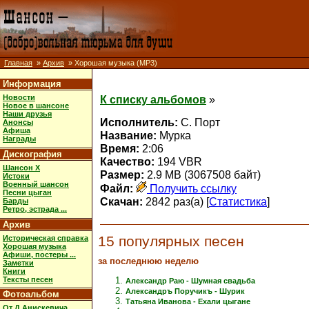
Главная
»
Архив
» Хорошая музыка (MP3)
Информация
Новости
К списку альбомов
»
Новое в шансоне
Наши друзья
Исполнитель:
С. Порт
Анонсы
Афиша
Название:
Мурка
Награды
Время:
2:06
Дискография
Качество:
194 VBR
Шансон X
Размер:
2.9 MB (3067508 байт)
Истоки
Военный шансон
Файл:
Получить ссылку
Песни цыган
Скачан:
2842 раз(а) [
Статистика
]
Барды
Ретро, эстрада ...
Архив
15 популярных песен
Историческая справка
Хорошая музыка
Афиши, постеры ...
за последнюю неделю
Заметки
Книги
Тексты песен
Александр Раю - Шумная свадьба
Александръ Поручикъ - Шурик
Фотоальбом
Татьяна Иванова - Ехали цыгане
От Д.Анискевича