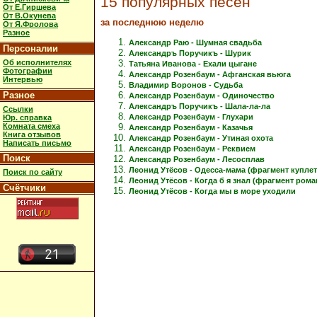
15 популярных песен
От Е.Гиршева
От В.Окунева
за последнюю неделю
От Я.Фролова
Разное
Александр Раю - Шумная свадьба
Персоналии
Александръ Поручикъ - Шурик
Об исполнителях
Татьяна Иванова - Ехали цыгане
Фотографии
Александр Розенбаум - Афганская вьюга
Интервью
Владимир Воронов - Судьба
Разное
Александр Розенбаум - Одиночество
Александръ Поручикъ - Шала-ла-ла
Ссылки
Александр Розенбаум - Глухари
Юр. справка
Комната смеха
Александр Розенбаум - Казачья
Книга отзывов
Александр Розенбаум - Утиная охота
Написать письмо
Александр Розенбаум - Реквием
Поиск
Александр Розенбаум - Лесосплав
Леонид Утёсов - Одесса-мама (фрагмент куплет
Поиск по сайту
Леонид Утёсов - Когда б я знал (фрагмент рома
Счётчики
Леонид Утёсов - Когда мы в море уходили