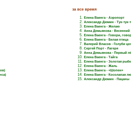
за все время
Елена Ваенга - Аэропорт
Александр Дюмин - Тук-тук-
Елена Ваенга - Желаю
Анна Демьянова - Весенний 
Елена Ваенга - Говори, говори
Елена Ваенга - Белая птица
Валерий Власов - Голуби це
Сергей Порт - Лагеря
Анна Демьянова - Первый лёд
Елена Ваенга - Тайга
Елена Ваенга - Золотая рыб
Елена Ваенга - Жаль
ов)
Елена Ваенга - «Шопен»
нса)
Елена Ваенга - Косолапая л
Александр Дюмин - Пацаны