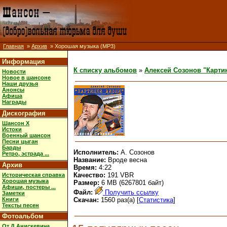
Главная
»
Архив
» Хорошая музыка (MP3)
Информация
К списку альбомов
»
Алексей Созонов "Карти
Новости
Новое в шансоне
Наши друзья
Анонсы
Афиша
Награды
Дискография
Шансон X
Истоки
Военный шансон
Песни цыган
Барды
Исполнитель:
А. Созонов
Ретро, эстрада ...
Название:
Вроде весна
Архив
Время:
4:22
Качество:
191 VBR
Историческая справка
Хорошая музыка
Размер:
6 MB (6267801 байт)
Афиши, постеры ...
Файл:
Получить ссылку
Заметки
Книги
Скачан:
1560 раз(а) [
Статистика
]
Тексты песен
Фотоальбом
От Д.Анискевича